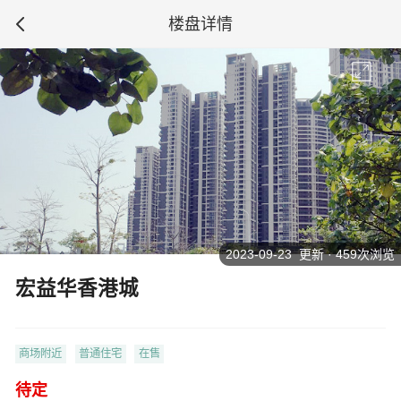
楼盘详情
2023-09-23 更新 · 459次浏览
宏益华香港城
商场附近
普通住宅
在售
待定