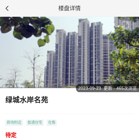
楼盘详情
2023-09-23 更新 · 465次浏览
绿城水岸名苑
商场附近
普通住宅
在售
待定