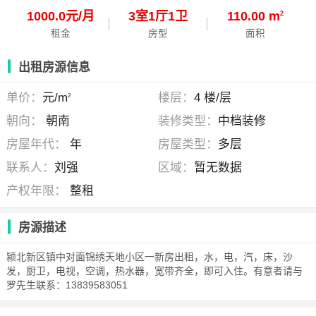
1000.0元/月
3
室
1
厅
1
卫
110.00 m
2
租金
房型
面积
出租房源信息
单价：
元/m
楼层：
4 楼/层
2
朝向：
朝南
装修类型：
中档装修
房屋年代：
年
房屋类型：
多层
联系人：
刘强
区域：
暂无数据
产权年限：
整租
房源描述
颍北新区镇中对面锦绣天地小区一新房出租，水，电，汽，床，沙
发，厨卫，电视，空调，热水器，宽带齐全，即可入住。有意者请与
罗先生联系：13839583051